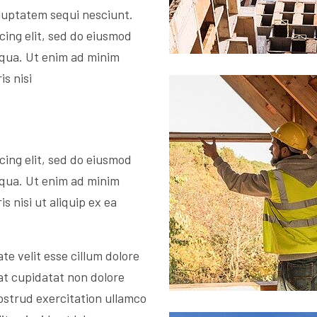
luptatem sequi nesciunt.
cing elit, sed do eiusmod
iqua. Ut enim ad minim
s nisi
cing elit, sed do eiusmod
iqua. Ut enim ad minim
s nisi ut aliquip ex ea
te velit esse cillum dolore
at cupidatat non dolore
ostrud exercitation ullamco