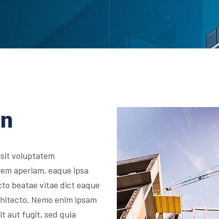
on
 sit voluptatem
rem aperiam, eaque ipsa
ecto beatae vitae dict eaque
architecto. Nemo enim ipsam
t aut fugit, sed quia