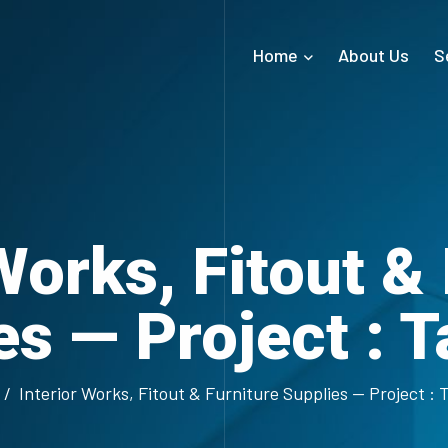
Home
About Us
S
Works, Fitout &
es — Project : 
Interior Works, Fitout & Furniture Supplies — Project :