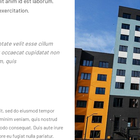
lit anim id est laborum.
exercitation.
ptate velit esse cillum
nt occaecat cupidatat non
m, quis
lit, sed do eiusmod tempor
d minim veniam, quis nostrud
modo consequat. Duis aute irure
re eu fugiat nulla pariatur.