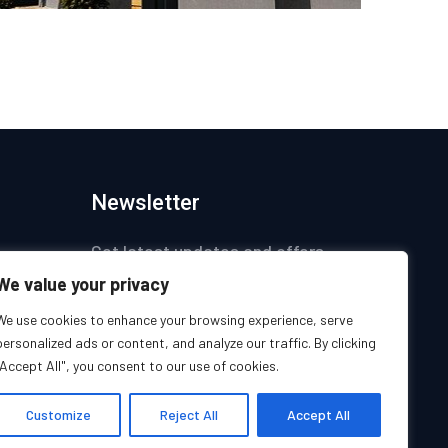
Newsletter
Get latest updates and offers.
We value your privacy
ices
We use cookies to enhance your browsing experience, serve
personalized ads or content, and analyze our traffic. By clicking
s
"Accept All", you consent to our use of cookies.
s
Customize
Reject All
Accept All