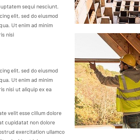
luptatem sequi nesciunt.
cing elit, sed do eiusmod
iqua. Ut enim ad minim
s nisi
cing elit, sed do eiusmod
iqua. Ut enim ad minim
s nisi ut aliquip ex ea
te velit esse cillum dolore
at cupidatat non dolore
ostrud exercitation ullamco