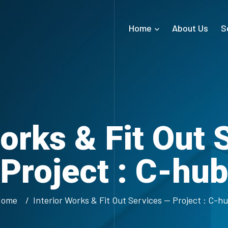
Home
About Us
S
Works & Fit Out 
Project : C-hub
Home
Interior Works & Fit Out Services — Project : C-h