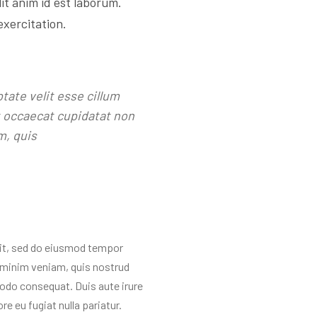
lit anim id est laborum.
exercitation.
ptate velit esse cillum
nt occaecat cupidatat non
m, quis
lit, sed do eiusmod tempor
d minim veniam, quis nostrud
modo consequat. Duis aute irure
re eu fugiat nulla pariatur.