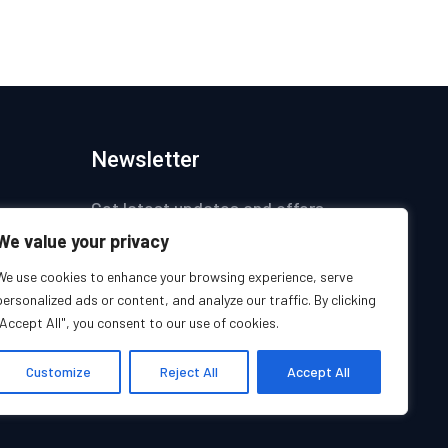
Newsletter
Get latest updates and offers.
We value your privacy
ices
We use cookies to enhance your browsing experience, serve
personalized ads or content, and analyze our traffic. By clicking
s
"Accept All", you consent to our use of cookies.
s
Customize
Reject All
Accept All