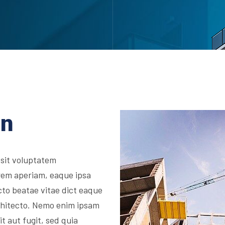
on
 sit voluptatem
rem aperiam, eaque ipsa
ecto beatae vitae dict eaque
architecto. Nemo enim ipsam
t aut fugit, sed quia